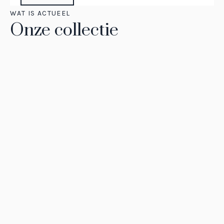
WAT IS ACTUEEL
Onze collectie
BEELDEN
Charles Hermus
READ MORE
SCHILDERIJEN
Jos Smulders